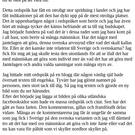
Detta ordspråk har fått en otroligt stor spridning i landet och jag har
fått indikationer på att den har dykt upp på de mest otroliga platser.
Det är uppenbarligen något i ordspråket som berör och jag har även
hört att många tycker det känns befriande att ta till sig budskapet.
Jag började fundera på vad det är i dessa rader som jag bara kom på
i all hast, som berör så många människor. Har det något med
jantelagen att göra, denna svenska arvssynd eller vad det skall kallas
för. Eller är det kanske inte relaterat till Sverige och svenskarna? Jag
fick för mig att jag skulle testa den utomlands för att se ifall det har
med människan att göra som individ mer än vad det har att göra med
Jantelagen och andra valda sanningar som många styrs av.
Jag hittade mitt ordspråk på en blogg där någon vänlig själ hade
översatt texten till engelska. Tyvärr har jag glömt namnet på
personen, men stort tack till dig. Så jag tog texten och gjorde en ny
bild som du ser härunder.
Efter det började jag lägga ut bilden på olika utländska
facebooksidor som hade en massa ordspråk och citat. Sen har det
gått av bara farten. Den kommenteras, gillas och framförallt delas
vidare. Många av de kommentarerna jag får är ungefär de samma
som jag fick i Sverige på den svenska varianten och jag vill därmed
tro att det har med oss människor att göra och inte Jante eller vad det
nu kan vara för påhitt som vi skyller nordbor skyller på.