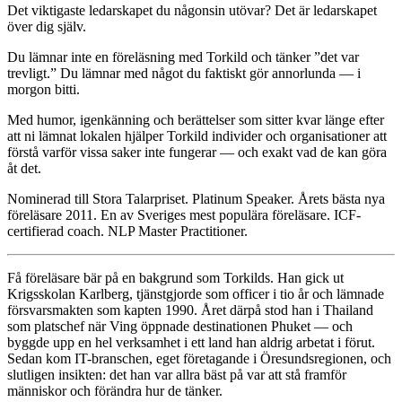
Det viktigaste ledarskapet du någonsin utövar? Det är ledarskapet
över dig själv.
Du lämnar inte en föreläsning med Torkild och tänker ”det var
trevligt.” Du lämnar med något du faktiskt gör annorlunda — i
morgon bitti.
Med humor, igenkänning och berättelser som sitter kvar länge efter
att ni lämnat lokalen hjälper Torkild individer och organisationer att
förstå varför vissa saker inte fungerar — och exakt vad de kan göra
åt det.
Nominerad till Stora Talarpriset. Platinum Speaker. Årets bästa nya
föreläsare 2011. En av Sveriges mest populära föreläsare. ICF-
certifierad coach. NLP Master Practitioner.
Få föreläsare bär på en bakgrund som Torkilds. Han gick ut
Krigsskolan Karlberg, tjänstgjorde som officer i tio år och lämnade
försvarsmakten som kapten 1990. Året därpå stod han i Thailand
som platschef när Ving öppnade destinationen Phuket — och
byggde upp en hel verksamhet i ett land han aldrig arbetat i förut.
Sedan kom IT-branschen, eget företagande i Öresundsregionen, och
slutligen insikten: det han var allra bäst på var att stå framför
människor och förändra hur de tänker.