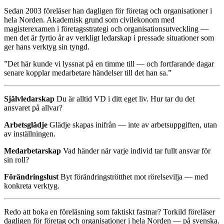
Sedan 2003 föreläser han dagligen för företag och organisationer i
hela Norden. Akademisk grund som civilekonom med
magisterexamen i företagsstrategi och organisationsutveckling —
men det är fyrtio år av verkligt ledarskap i pressade situationer som
ger hans verktyg sin tyngd.
”Det här kunde vi lyssnat på en timme till — och fortfarande dagar
senare kopplar medarbetare händelser till det han sa.”
Självledarskap
Du är alltid VD i ditt eget liv. Hur tar du det
ansvaret på allvar?
Arbetsglädje
Glädje skapas inifrån — inte av arbetsuppgiften, utan
av inställningen.
Medarbetarskap
Vad händer när varje individ tar fullt ansvar för
sin roll?
Förändringslust
Byt förändringströtthet mot rörelsevilja — med
konkreta verktyg.
Redo att boka en föreläsning som faktiskt fastnar? Torkild föreläser
dagligen för företag och organisationer i hela Norden — på svenska.