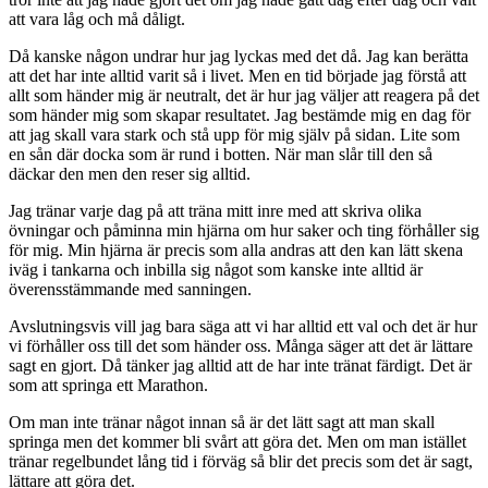
att vara låg och må dåligt.
Då kanske någon undrar hur jag lyckas med det då. Jag kan berätta
att det har inte alltid varit så i livet. Men en tid började jag förstå att
allt som händer mig är neutralt, det är hur jag väljer att reagera på det
som händer mig som skapar resultatet. Jag bestämde mig en dag för
att jag skall vara stark och stå upp för mig själv på sidan. Lite som
en sån där docka som är rund i botten. När man slår till den så
däckar den men den reser sig alltid.
Jag tränar varje dag på att träna mitt inre med att skriva olika
övningar och påminna min hjärna om hur saker och ting förhåller sig
för mig. Min hjärna är precis som alla andras att den kan lätt skena
iväg i tankarna och inbilla sig något som kanske inte alltid är
överensstämmande med sanningen.
Avslutningsvis vill jag bara säga att vi har alltid ett val och det är hur
vi förhåller oss till det som händer oss. Många säger att det är lättare
sagt en gjort. Då tänker jag alltid att de har inte tränat färdigt. Det är
som att springa ett Marathon.
Om man inte tränar något innan så är det lätt sagt att man skall
springa men det kommer bli svårt att göra det. Men om man istället
tränar regelbundet lång tid i förväg så blir det precis som det är sagt,
lättare att göra det.