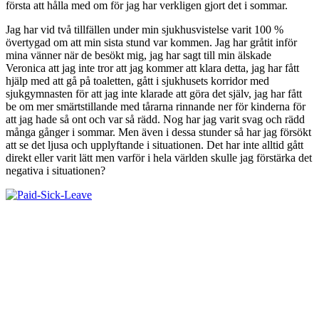
första att hålla med om för jag har verkligen gjort det i sommar.
Jag har vid två tillfällen under min sjukhusvistelse varit 100 %
övertygad om att min sista stund var kommen. Jag har gråtit inför
mina vänner när de besökt mig, jag har sagt till min älskade
Veronica att jag inte tror att jag kommer att klara detta, jag har fått
hjälp med att gå på toaletten, gått i sjukhusets korridor med
sjukgymnasten för att jag inte klarade att göra det själv, jag har fått
be om mer smärtstillande med tårarna rinnande ner för kinderna för
att jag hade så ont och var så rädd. Nog har jag varit svag och rädd
många gånger i sommar. Men även i dessa stunder så har jag försökt
att se det ljusa och upplyftande i situationen. Det har inte alltid gått
direkt eller varit lätt men varför i hela världen skulle jag förstärka det
negativa i situationen?