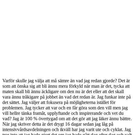
Varför skulle jag välja att må sämre än vad jag redan gjorde? Det är
som att önska sig att bli ännu mera förkyld när man är det, tycka att
maten skall bli ännu äckligare om den nu är det eller att det skall
vara ännu tråkigare på jobbet än vad det redan är. Jag funkar inte på
det sättet. Jag väljer att fokusera på möjligheterna istället för
problemen. Jag tycker att var och en får göra som den vill men jag
vill hellre tänka framåt, upplyftande och inspirerande och vet du
vad? Jag är 100 % övertygad om att det gör att jag läker ännu bättre.
När jag skriver detta är det drygt 16 dagar sedan jag låg på
intensivvårdsavdelningen och ikväll har jag varit ute och cyklat. Jag
tror inte att jag hade gjort det om jag hade gått dag efter dag och valt