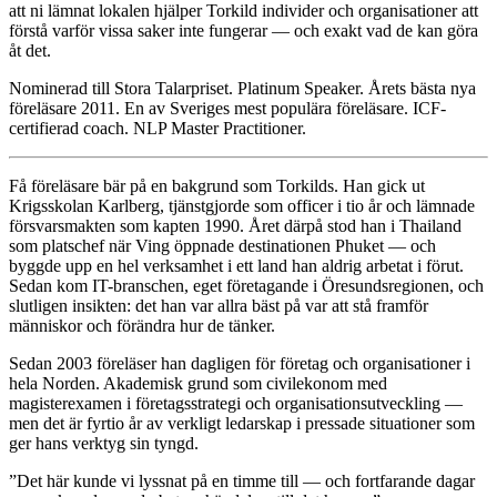
att ni lämnat lokalen hjälper Torkild individer och organisationer att
förstå varför vissa saker inte fungerar — och exakt vad de kan göra
åt det.
Nominerad till Stora Talarpriset. Platinum Speaker. Årets bästa nya
föreläsare 2011. En av Sveriges mest populära föreläsare. ICF-
certifierad coach. NLP Master Practitioner.
Få föreläsare bär på en bakgrund som Torkilds. Han gick ut
Krigsskolan Karlberg, tjänstgjorde som officer i tio år och lämnade
försvarsmakten som kapten 1990. Året därpå stod han i Thailand
som platschef när Ving öppnade destinationen Phuket — och
byggde upp en hel verksamhet i ett land han aldrig arbetat i förut.
Sedan kom IT-branschen, eget företagande i Öresundsregionen, och
slutligen insikten: det han var allra bäst på var att stå framför
människor och förändra hur de tänker.
Sedan 2003 föreläser han dagligen för företag och organisationer i
hela Norden. Akademisk grund som civilekonom med
magisterexamen i företagsstrategi och organisationsutveckling —
men det är fyrtio år av verkligt ledarskap i pressade situationer som
ger hans verktyg sin tyngd.
”Det här kunde vi lyssnat på en timme till — och fortfarande dagar