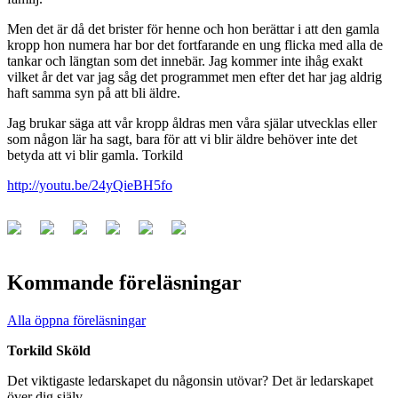
Men det är då det brister för henne och hon berättar i att den gamla
kropp hon numera har bor det fortfarande en ung flicka med alla de
tankar och längtan som det innebär. Jag kommer inte ihåg exakt
vilket år det var jag såg det programmet men efter det har jag aldrig
haft samma syn på att bli äldre.
Jag brukar säga att vår kropp åldras men våra själar utvecklas eller
som någon lär ha sagt, bara för att vi blir äldre behöver inte det
betyda att vi blir gamla. Torkild
http://youtu.be/24yQieBH5fo
Kommande föreläsningar
Alla öppna föreläsningar
Torkild Sköld
Det viktigaste ledarskapet du någonsin utövar? Det är ledarskapet
över dig själv.