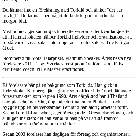
Du lämnar inte en föreläsning med Torkild och tänker ”det var
trevligt.” Du lämnar med något du faktiskt gör annorlunda — i
morgon bitti.
Med humor, igenkänning och berättelser som sitter kvar länge efter
att ni lämnat lokalen hjälper Torkild individer och organisationer att
förstå varför vissa saker inte fungerar — och exakt vad de kan göra
åt det.
Nominerad till Stora Talarpriset. Platinum Speaker. Årets bästa nya
föreläsare 2011. En av Sveriges mest populära föreläsare. ICF-
certifierad coach. NLP Master Practitioner.
Få föreläsare bär på en bakgrund som Torkilds. Han gick ut
Krigsskolan Karlberg, tjänstgjorde som officer i tio år och lämnade
försvarsmakten som kapten 1990. Året därpå stod han i Thailand
som platschef när Ving öppnade destinationen Phuket — och
byggde upp en hel verksamhet i ett land han aldrig arbetat i förut.
Sedan kom IT-branschen, eget företagande i Öresundsregionen, och
slutligen insikten: det han var allra bäst på var att stå framför
människor och förändra hur de tänker.
Sedan 2003 föreläser han dagligen för företag och organisationer i