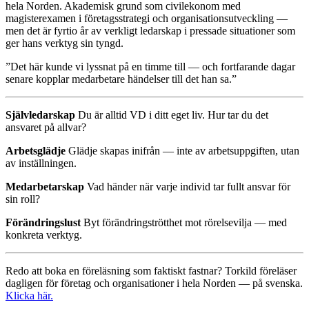
hela Norden. Akademisk grund som civilekonom med
magisterexamen i företagsstrategi och organisationsutveckling —
men det är fyrtio år av verkligt ledarskap i pressade situationer som
ger hans verktyg sin tyngd.
”Det här kunde vi lyssnat på en timme till — och fortfarande dagar
senare kopplar medarbetare händelser till det han sa.”
Självledarskap
Du är alltid VD i ditt eget liv. Hur tar du det
ansvaret på allvar?
Arbetsglädje
Glädje skapas inifrån — inte av arbetsuppgiften, utan
av inställningen.
Medarbetarskap
Vad händer när varje individ tar fullt ansvar för
sin roll?
Förändringslust
Byt förändringströtthet mot rörelsevilja — med
konkreta verktyg.
Redo att boka en föreläsning som faktiskt fastnar? Torkild föreläser
dagligen för företag och organisationer i hela Norden — på svenska.
Klicka här.