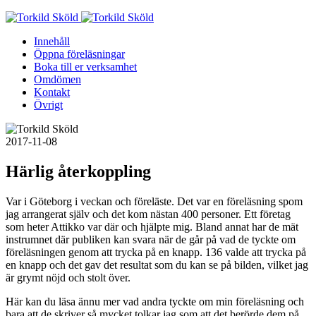
Skip
to
Innehåll
content
Öppna föreläsningar
Boka till er verksamhet
Omdömen
Kontakt
Övrigt
2017-11-08
Härlig återkoppling
Var i Göteborg i veckan och föreläste. Det var en föreläsning spom
jag arrangerat själv och det kom nästan 400 personer. Ett företag
som heter Attikko var där och hjälpte mig. Bland annat har de mät
instrumnet där publiken kan svara när de går på vad de tyckte om
föreläsningen genom att trycka på en knapp. 136 valde att trycka på
en knapp och det gav det resultat som du kan se på bilden, vilket jag
är grymt nöjd och stolt över.
Här kan du läsa ännu mer vad andra tyckte om min föreläsning och
bara att de skriver så mycket tolkar jag som att det berörde dem på