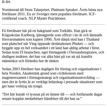
åt det.
Nominerad till Stora Talarpriset. Platinum Speaker. Årets bästa nya
föreläsare 2011. En av Sveriges mest populära föreläsare. ICF-
certifierad coach. NLP Master Practitioner.
Få föreläsare bär på en bakgrund som Torkilds. Han gick ut
Krigsskolan Karlberg, tjänstgjorde som officer i tio år och lämnade
försvarsmakten som kapten 1990. Året därpå stod han i Thailand
som platschef när Ving öppnade destinationen Phuket — och
byggde upp en hel verksamhet i ett land han aldrig arbetat i förut.
Sedan kom IT-branschen, eget företagande i Öresundsregionen, och
slutligen insikten: det han var allra bäst på var att stå framför
människor och förändra hur de tänker.
Sedan 2003 föreläser han dagligen för företag och organisationer i
hela Norden. Akademisk grund som civilekonom med
magisterexamen i företagsstrategi och organisationsutveckling —
men det är fyrtio år av verkligt ledarskap i pressade situationer som
ger hans verktyg sin tyngd.
”Det här kunde vi lyssnat på en timme till — och fortfarande dagar
senare kopplar medarbetare händelser till det han sa.”