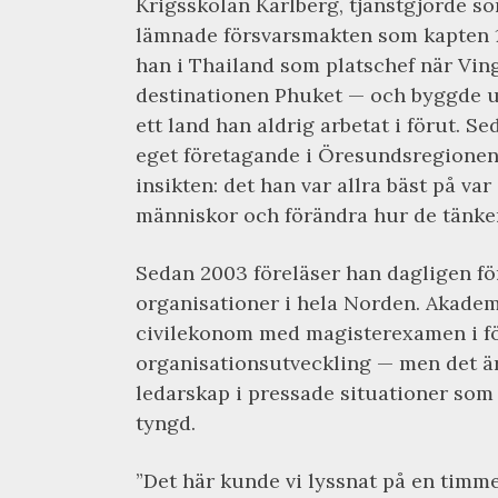
Krigsskolan Karlberg, tjänstgjorde som
lämnade försvarsmakten som kapten 1
han i Thailand som platschef när Vi
destinationen Phuket — och byggde u
ett land han aldrig arbetat i förut. 
eget företagande i Öresundsregionen,
insikten: det han var allra bäst på var
människor och förändra hur de tänker
Sedan 2003 föreläser han dagligen fö
organisationer i hela Norden. Akade
civilekonom med magisterexamen i fö
organisationsutveckling — men det är 
ledarskap i pressade situationer som
tyngd.
”Det här kunde vi lyssnat på en timme