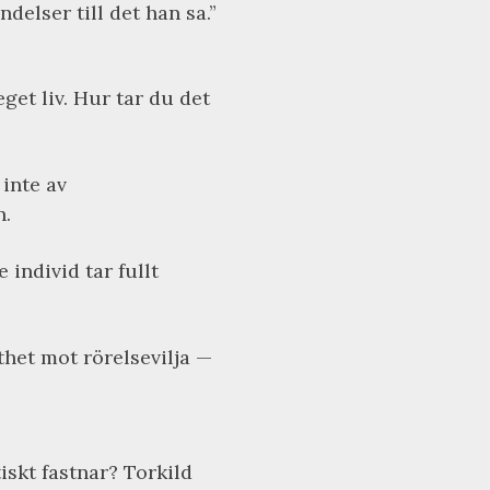
elser till det han sa.”
eget liv. Hur tar du det
inte av
n.
 individ tar fullt
thet mot rörelsevilja —
iskt fastnar? Torkild