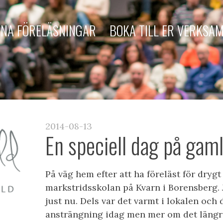
NA FÖRELÄSNINGAR
BOKA TILL ER VERKSA
2014-08-13
En speciell dag på gaml
På väg hem efter att ha föreläst för drygt
markstridsskolan på Kvarn i Borensberg. J
just nu. Dels var det varmt i lokalen och 
ansträngning idag men mer om det längr