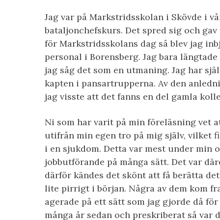
Jag var på Markstridsskolan i Skövde i vå
bataljonchefskurs. Det spred sig och gav 
för Markstridsskolans dag så blev jag inbj
personal i Borensberg. Jag bara längtade
jag såg det som en utmaning. Jag har själv
kapten i pansartrupperna. Av den anledn
jag visste att det fanns en del gamla koll
Ni som har varit på min föreläsning vet a
utifrån min egen tro på mig själv, vilket
i en sjukdom. Detta var mest under min o
jobbutförande på många sätt. Det var dä
därför kändes det skönt att få berätta d
lite pirrigt i början. Några av dem kom fr
agerade på ett sätt som jag gjorde då fö
många år sedan och preskriberat så var de