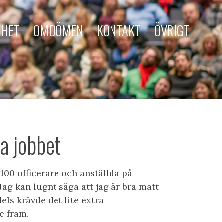
MHET
OMDÖMEN
KONTAKT
ÖVRIGT
a jobbet
 100 officerare och anställda på
ag kan lugnt säga att jag är bra matt
dels krävde det lite extra
e fram.