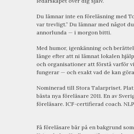
ledarskapet över dig själv.
Du lämnar inte en föreläsning med To
var trevligt.” Du lämnar med något du
annorlunda — i morgon bitti.
Med humor, igenkänning och berättels
länge efter att ni lämnat lokalen hjäl
och organisationer att förstå varför v
fungerar — och exakt vad de kan göra 
Nominerad till Stora Talarpriset. Pla
bästa nya föreläsare 2011. En av Sver
föreläsare. ICF-certifierad coach. NLP
Få föreläsare bär på en bakgrund som