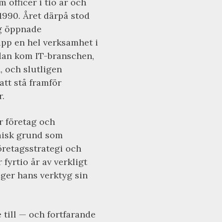
 officer i tio år och
990. Året därpå stod
ng öppnade
pp en hel verksamhet i
Sedan kom IT-branschen,
 och slutligen
 att stå framför
.
r företag och
misk grund som
retagsstrategi och
fyrtio år av verkligt
 ger hans verktyg sin
 till — och fortfarande