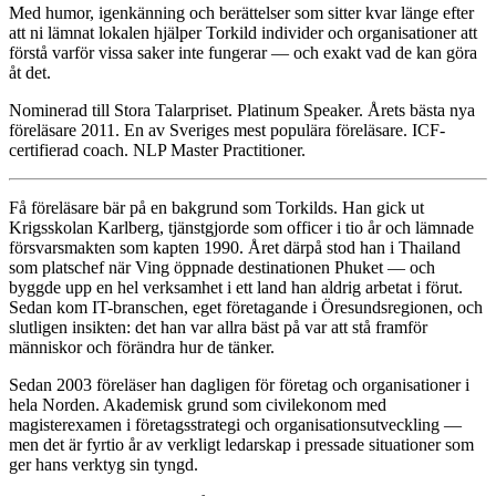
Med humor, igenkänning och berättelser som sitter kvar länge efter
att ni lämnat lokalen hjälper Torkild individer och organisationer att
förstå varför vissa saker inte fungerar — och exakt vad de kan göra
åt det.
Nominerad till Stora Talarpriset. Platinum Speaker. Årets bästa nya
föreläsare 2011. En av Sveriges mest populära föreläsare. ICF-
certifierad coach. NLP Master Practitioner.
Få föreläsare bär på en bakgrund som Torkilds. Han gick ut
Krigsskolan Karlberg, tjänstgjorde som officer i tio år och lämnade
försvarsmakten som kapten 1990. Året därpå stod han i Thailand
som platschef när Ving öppnade destinationen Phuket — och
byggde upp en hel verksamhet i ett land han aldrig arbetat i förut.
Sedan kom IT-branschen, eget företagande i Öresundsregionen, och
slutligen insikten: det han var allra bäst på var att stå framför
människor och förändra hur de tänker.
Sedan 2003 föreläser han dagligen för företag och organisationer i
hela Norden. Akademisk grund som civilekonom med
magisterexamen i företagsstrategi och organisationsutveckling —
men det är fyrtio år av verkligt ledarskap i pressade situationer som
ger hans verktyg sin tyngd.