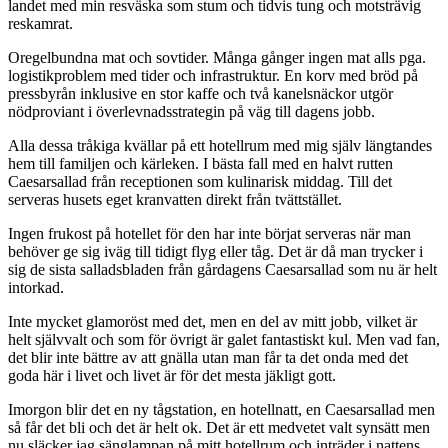
landet med min resväska som stum och tidvis tung och motsträvig
reskamrat.
Oregelbundna mat och sovtider. Många gånger ingen mat alls pga.
logistikproblem med tider och infrastruktur. En korv med bröd på
pressbyrån inklusive en stor kaffe och två kanelsnäckor utgör
nödproviant i överlevnadsstrategin på väg till dagens jobb.
Alla dessa tråkiga kvällar på ett hotellrum med mig själv längtandes
hem till familjen och kärleken. I bästa fall med en halvt rutten
Caesarsallad från receptionen som kulinarisk middag. Till det
serveras husets eget kranvatten direkt från tvättstället.
Ingen frukost på hotellet för den har inte börjat serveras när man
behöver ge sig iväg till tidigt flyg eller tåg. Det är då man trycker i
sig de sista salladsbladen från gårdagens Caesarsallad som nu är helt
intorkad.
Inte mycket glamoröst med det, men en del av mitt jobb, vilket är
helt självvalt och som för övrigt är galet fantastiskt kul. Men vad fan,
det blir inte bättre av att gnälla utan man får ta det onda med det
goda här i livet och livet är för det mesta jäkligt gott.
Imorgon blir det en ny tågstation, en hotellnatt, en Caesarsallad men
så får det bli och det är helt ok. Det är ett medvetet valt synsätt men
nu släcker jag sänglampan på mitt hotellrum och inträder i nattens