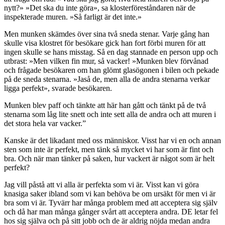
nytt?» »Det ska du inte göra», sa klosterföreståndaren när de
inspekterade muren. »Så farligt är det inte.»
Men munken skämdes över sina två sneda stenar. Varje gång han
skulle visa klostret för besökare gick han fort förbi muren för att
ingen skulle se hans misstag. Så en dag stannade en person upp och
utbrast: »Men vilken fin mur, så vacker! »Munken blev förvånad
och frågade besökaren om han glömt glasögonen i bilen och pekade
på de sneda stenarna. »Jaså de, men alla de andra stenarna verkar
ligga perfekt», svarade besökaren.
Munken blev paff och tänkte att här han gått och tänkt på de två
stenarna som låg lite snett och inte sett alla de andra och att muren i
det stora hela var vacker.”
Kanske är det likadant med oss människor. Visst har vi en och annan
sten som inte är perfekt, men tänk så mycket vi har som är fint och
bra. Och när man tänker på saken, hur vackert är något som är helt
perfekt?
Jag vill påstå att vi alla är perfekta som vi är. Visst kan vi göra
knasiga saker ibland som vi kan behöva be om ursäkt för men vi är
bra som vi är. Tyvärr har många problem med att acceptera sig själv
och då har man många gånger svårt att acceptera andra. DE letar fel
hos sig själva och på sitt jobb och de är aldrig nöjda medan andra