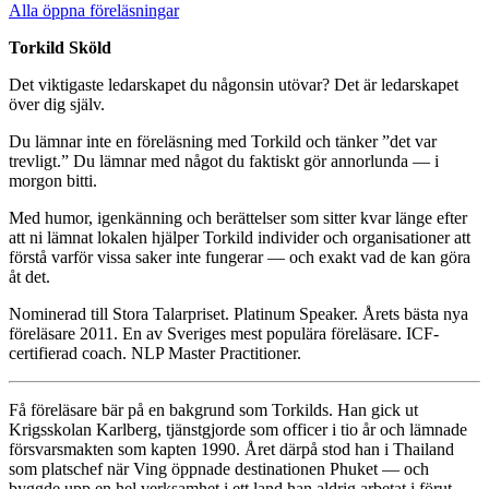
Alla öppna föreläsningar
Torkild Sköld
Det viktigaste ledarskapet du någonsin utövar? Det är ledarskapet
över dig själv.
Du lämnar inte en föreläsning med Torkild och tänker ”det var
trevligt.” Du lämnar med något du faktiskt gör annorlunda — i
morgon bitti.
Med humor, igenkänning och berättelser som sitter kvar länge efter
att ni lämnat lokalen hjälper Torkild individer och organisationer att
förstå varför vissa saker inte fungerar — och exakt vad de kan göra
åt det.
Nominerad till Stora Talarpriset. Platinum Speaker. Årets bästa nya
föreläsare 2011. En av Sveriges mest populära föreläsare. ICF-
certifierad coach. NLP Master Practitioner.
Få föreläsare bär på en bakgrund som Torkilds. Han gick ut
Krigsskolan Karlberg, tjänstgjorde som officer i tio år och lämnade
försvarsmakten som kapten 1990. Året därpå stod han i Thailand
som platschef när Ving öppnade destinationen Phuket — och
byggde upp en hel verksamhet i ett land han aldrig arbetat i förut.