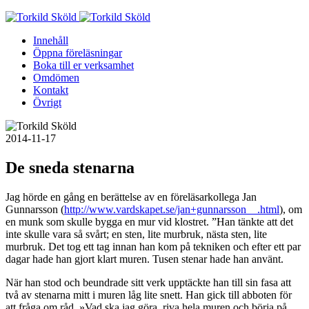
Skip
to
Innehåll
content
Öppna föreläsningar
Boka till er verksamhet
Omdömen
Kontakt
Övrigt
2014-11-17
De sneda stenarna
Jag hörde en gång en berättelse av en föreläsarkollega Jan
Gunnarsson (
http://www.vardskapet.se/jan+gunnarsson__.html
), om
en munk som skulle bygga en mur vid klostret. ”Han tänkte att det
inte skulle vara så svårt; en sten, lite murbruk, nästa sten, lite
murbruk. Det tog ett tag innan han kom på tekniken och efter ett par
dagar hade han gjort klart muren. Tusen stenar hade han använt.
När han stod och beundrade sitt verk upptäckte han till sin fasa att
två
av stenarna mitt i muren låg lite snett. Han gick till abboten för
att fråga om råd. »Vad ska jag göra, riva hela muren och börja på