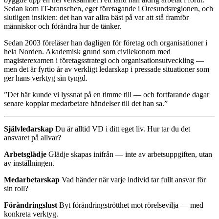
Sedan kom IT-branschen, eget företagande i Öresundsregionen, och
slutligen insikten: det han var allra bäst på var att stå framför
människor och förändra hur de tänker.
Sedan 2003 föreläser han dagligen för företag och organisationer i
hela Norden. Akademisk grund som civilekonom med
magisterexamen i företagsstrategi och organisationsutveckling —
men det är fyrtio år av verkligt ledarskap i pressade situationer som
ger hans verktyg sin tyngd.
”Det här kunde vi lyssnat på en timme till — och fortfarande dagar
senare kopplar medarbetare händelser till det han sa.”
Självledarskap
Du är alltid VD i ditt eget liv. Hur tar du det
ansvaret på allvar?
Arbetsglädje
Glädje skapas inifrån — inte av arbetsuppgiften, utan
av inställningen.
Medarbetarskap
Vad händer när varje individ tar fullt ansvar för
sin roll?
Förändringslust
Byt förändringströtthet mot rörelsevilja — med
konkreta verktyg.