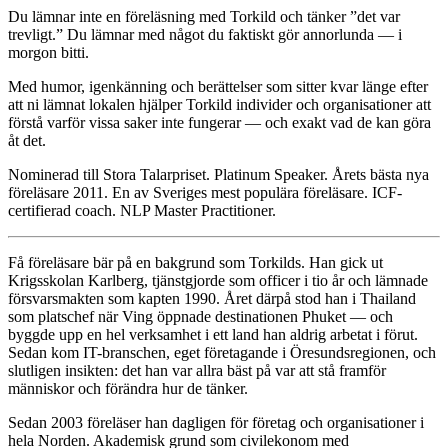
Du lämnar inte en föreläsning med Torkild och tänker ”det var
trevligt.” Du lämnar med något du faktiskt gör annorlunda — i
morgon bitti.
Med humor, igenkänning och berättelser som sitter kvar länge efter
att ni lämnat lokalen hjälper Torkild individer och organisationer att
förstå varför vissa saker inte fungerar — och exakt vad de kan göra
åt det.
Nominerad till Stora Talarpriset. Platinum Speaker. Årets bästa nya
föreläsare 2011. En av Sveriges mest populära föreläsare. ICF-
certifierad coach. NLP Master Practitioner.
Få föreläsare bär på en bakgrund som Torkilds. Han gick ut
Krigsskolan Karlberg, tjänstgjorde som officer i tio år och lämnade
försvarsmakten som kapten 1990. Året därpå stod han i Thailand
som platschef när Ving öppnade destinationen Phuket — och
byggde upp en hel verksamhet i ett land han aldrig arbetat i förut.
Sedan kom IT-branschen, eget företagande i Öresundsregionen, och
slutligen insikten: det han var allra bäst på var att stå framför
människor och förändra hur de tänker.
Sedan 2003 föreläser han dagligen för företag och organisationer i
hela Norden. Akademisk grund som civilekonom med