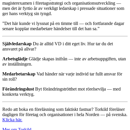
magisterexamen i företagsstrategi och organisationsutveckling —
men det är fyrtio år av verkligt ledarskap i pressade situationer som
ger hans verktyg sin tyngd.
”Det här kunde vi lyssnat på en timme till — och fortfarande dagar
senare kopplar medarbetare händelser till det han sa.”
Självledarskap
Du är alltid VD i ditt eget liv. Hur tar du det
ansvaret på allvar?
Arbetsglädje
Glädje skapas inifrån — inte av arbetsuppgiften, utan
av inställningen.
Medarbetarskap
Vad händer när varje individ tar fullt ansvar för
sin roll?
Förändringslust
Byt förändringströtthet mot rörelsevilja — med
konkreta verktyg.
Redo att boka en föreläsning som faktiskt fastnar? Torkild föreläser
dagligen för företag och organisationer i hela Norden — på svenska.
Klicka här.
Mer om Torkild