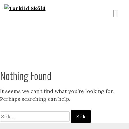
Skip
to
content
Nothing Found
It seems we can’t find what you’re looking for.
Perhaps searching can help.
Sök
efter: