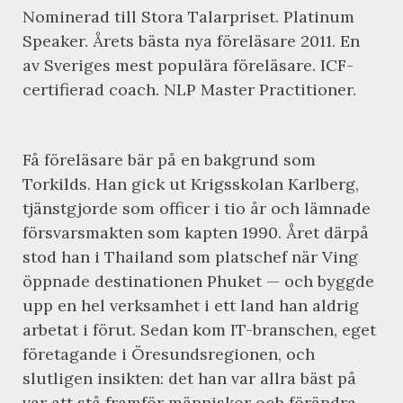
Nominerad till Stora Talarpriset. Platinum
Speaker. Årets bästa nya föreläsare 2011. En
av Sveriges mest populära föreläsare. ICF-
certifierad coach. NLP Master Practitioner.
Få föreläsare bär på en bakgrund som
Torkilds. Han gick ut Krigsskolan Karlberg,
tjänstgjorde som officer i tio år och lämnade
försvarsmakten som kapten 1990. Året därpå
stod han i Thailand som platschef när Ving
öppnade destinationen Phuket — och byggde
upp en hel verksamhet i ett land han aldrig
arbetat i förut. Sedan kom IT-branschen, eget
företagande i Öresundsregionen, och
slutligen insikten: det han var allra bäst på
var att stå framför människor och förändra