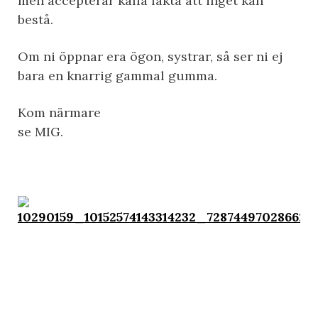
men accepterar kalla fakta att inget kan
bestå.
Om ni öppnar era ögon, systrar, så ser ni ej
bara en knarrig gammal gumma.
Kom närmare
se MIG.