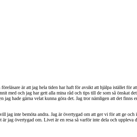
öreläsare är att jag hela tiden har haft för avsikt att hjälpa istället för 
unnit med och jag har gett alla mina råd och tips till de som så önskat de
n jag hade gärna velat kunna göra det. Jag tror nämligen att det finns en 
vill jag inte bemöta andra. Jag är övertygad om att ger vi för att ge och i
 är jag övertygad om. Livet är en resa så varför inte dela och uppleva den