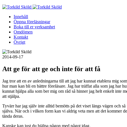
Skip
to
Innehåll
content
Öppna föreläsningar
Boka till er verksamhet
Omdömen
Kontakt
Övrigt
2014-09-17
Att ge för att ge och inte för att få
Jag tror att en av anledningarna till att jag har kunnat etablera mig som f
hur man kan bli en bättre föreläsare. Jag har träffat alla som jag har h
kunnat hjälpa alla som ber mig om råd så hinner jag helt enkelt inte me
att stjälpa.
Tyvärr har jag själv inte alltid bemötts på det viset längs vägen och så 
själva. När och i vilken form kan vi aldrig veta men att det kommer det
tända deras.
Kanske kan just du hjälpa någon med något idag.