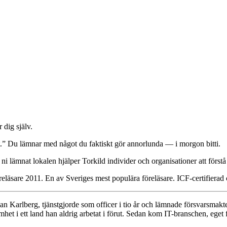
 dig själv.
gt.” Du lämnar med något du faktiskt gör annorlunda — i morgon bitti.
ni lämnat lokalen hjälper Torkild individer och organisationer att först
reläsare 2011. En av Sveriges mest populära föreläsare. ICF-certifierad
an Karlberg, tjänstgjorde som officer i tio år och lämnade försvarsmak
 i ett land han aldrig arbetat i förut. Sedan kom IT-branschen, eget f