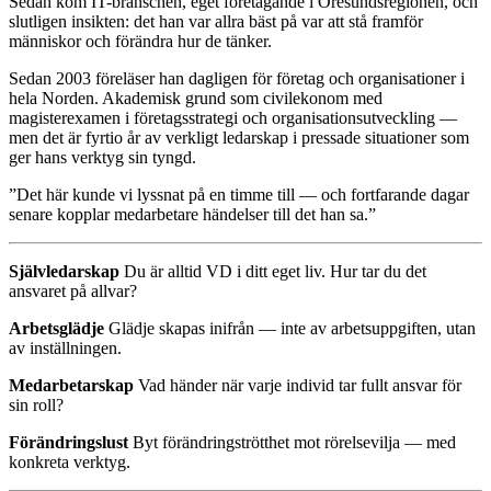
Sedan kom IT-branschen, eget företagande i Öresundsregionen, och
slutligen insikten: det han var allra bäst på var att stå framför
människor och förändra hur de tänker.
Sedan 2003 föreläser han dagligen för företag och organisationer i
hela Norden. Akademisk grund som civilekonom med
magisterexamen i företagsstrategi och organisationsutveckling —
men det är fyrtio år av verkligt ledarskap i pressade situationer som
ger hans verktyg sin tyngd.
”Det här kunde vi lyssnat på en timme till — och fortfarande dagar
senare kopplar medarbetare händelser till det han sa.”
Självledarskap
Du är alltid VD i ditt eget liv. Hur tar du det
ansvaret på allvar?
Arbetsglädje
Glädje skapas inifrån — inte av arbetsuppgiften, utan
av inställningen.
Medarbetarskap
Vad händer när varje individ tar fullt ansvar för
sin roll?
Förändringslust
Byt förändringströtthet mot rörelsevilja — med
konkreta verktyg.