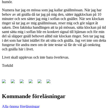
humör.
Numera har jag en mössa som jag kallar gnällmössan. När jag har
behov av att gnälla då tar jag på mig den, sätter äggklockan på 10
minuter och sen sätter jag mig i soffan och gnäller. När sen klockan
ringer så tar jag av mig gnällmössan, reser mig och gör något åt
saken. Den faktiska handlingen att ta på mössan, sätta klockan på tid
samt sätta mig i soffan blir en konkret signal till hjärnan och för min
del så släpper gnäll behovet alltid när klockan ringer. Sen tar jag tag
i det som har hänt istället för att sitta och gnälla. Jag vet inte om detta
fungerar för andra men om de inte testar så får de väl gå omkring
och gnälla här i livet.
Livet skall upplevas och inte bara överlevas.
Torkild
Kommande föreläsningar
Alla öppna föreläsningar