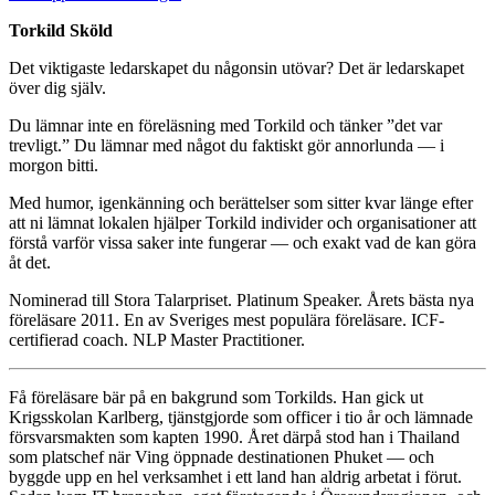
Torkild Sköld
Det viktigaste ledarskapet du någonsin utövar? Det är ledarskapet
över dig själv.
Du lämnar inte en föreläsning med Torkild och tänker ”det var
trevligt.” Du lämnar med något du faktiskt gör annorlunda — i
morgon bitti.
Med humor, igenkänning och berättelser som sitter kvar länge efter
att ni lämnat lokalen hjälper Torkild individer och organisationer att
förstå varför vissa saker inte fungerar — och exakt vad de kan göra
åt det.
Nominerad till Stora Talarpriset. Platinum Speaker. Årets bästa nya
föreläsare 2011. En av Sveriges mest populära föreläsare. ICF-
certifierad coach. NLP Master Practitioner.
Få föreläsare bär på en bakgrund som Torkilds. Han gick ut
Krigsskolan Karlberg, tjänstgjorde som officer i tio år och lämnade
försvarsmakten som kapten 1990. Året därpå stod han i Thailand
som platschef när Ving öppnade destinationen Phuket — och
byggde upp en hel verksamhet i ett land han aldrig arbetat i förut.