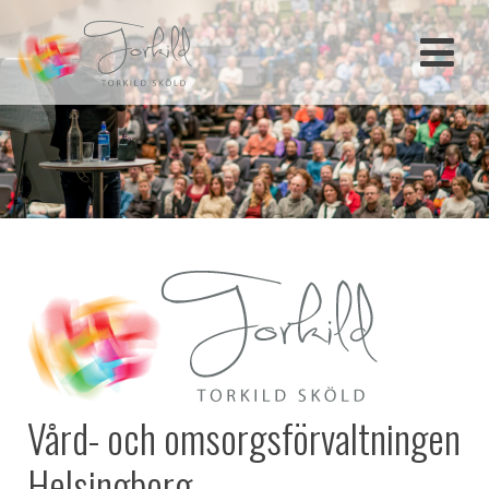
Skip
to
content
Vård- och omsorgsförvaltningen
Helsingborg