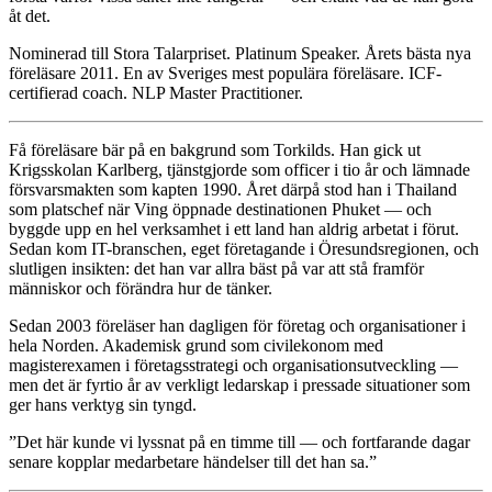
åt det.
Nominerad till Stora Talarpriset. Platinum Speaker. Årets bästa nya
föreläsare 2011. En av Sveriges mest populära föreläsare. ICF-
certifierad coach. NLP Master Practitioner.
Få föreläsare bär på en bakgrund som Torkilds. Han gick ut
Krigsskolan Karlberg, tjänstgjorde som officer i tio år och lämnade
försvarsmakten som kapten 1990. Året därpå stod han i Thailand
som platschef när Ving öppnade destinationen Phuket — och
byggde upp en hel verksamhet i ett land han aldrig arbetat i förut.
Sedan kom IT-branschen, eget företagande i Öresundsregionen, och
slutligen insikten: det han var allra bäst på var att stå framför
människor och förändra hur de tänker.
Sedan 2003 föreläser han dagligen för företag och organisationer i
hela Norden. Akademisk grund som civilekonom med
magisterexamen i företagsstrategi och organisationsutveckling —
men det är fyrtio år av verkligt ledarskap i pressade situationer som
ger hans verktyg sin tyngd.
”Det här kunde vi lyssnat på en timme till — och fortfarande dagar
senare kopplar medarbetare händelser till det han sa.”