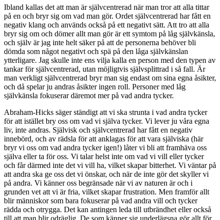
Ibland kallas det att man är självcentrerad när man tror att alla tittar
på en och bryr sig om vad man gör. Ordet självcentrerad har fått en
negativ klang och används också på ett negativt sätt. Att tro att alla
bryr sig om och dömer allt man gör är ett symtom på låg självkänsla,
och själv är jag inte helt säker på att de personerna behöver bli
dömda som något negativt och spä på den låga självkänslan
ytterligare. Jag skulle inte ens vilja kalla en person med den typen av
tankar för självcentrerad, utan möjligtvis självsplittrad i så fall. Är
man verkligt självcentrerad bryr man sig endast om sina egna åsikter,
och då spelar ju andras åsikter ingen roll. Personer med låg
självkänsla fokuserar däremot mer på vad andra tycker.
Abraham-Hicks säger ständigt att vi ska strunta i vad andra tycker
för att istället bry oss om vad vi själva tycker. Vi lever ju våra egna
liv, inte andras. Självisk och självcentrerad har fått en negativ
innebörd, och av rädsla för att anklagas för att vara själviska (här
bryr vi oss om vad andra tycker igen!) låter vi bli att framhäva oss
själva eller ta för oss. Vi talar helst inte om vad vi vill eller tycker
och får därmed inte det vi vill ha, vilket skapar bitterhet. Vi väntar på
att andra ska ge oss det vi önskar, och när de inte gör det skyller vi
på andra. Vi känner oss begränsade när vi av naturen är och i
grunden vet att vi är fria, vilket skapar frustration. Men framför allt
blir människor som bara fokuserar på vad andra vill och tycker
rädda och otrygga. Det kan antingen leda till utbrändhet eller också
till att man blir odräglig. De som känner sig underlägsna gör allt för