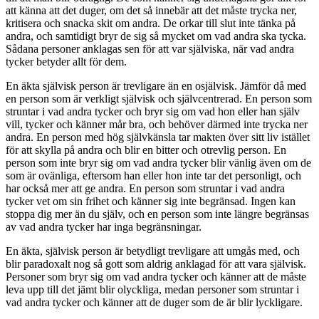
att känna att det duger, om det så innebär att det måste trycka ner,
kritisera och snacka skit om andra. De orkar till slut inte tänka på
andra, och samtidigt bryr de sig så mycket om vad andra ska tycka.
Sådana personer anklagas sen för att var själviska, när vad andra
tycker betyder allt för dem.
En äkta självisk person är trevligare än en osjälvisk. Jämför då med
en person som är verkligt självisk och självcentrerad. En person som
struntar i vad andra tycker och bryr sig om vad hon eller han själv
vill, tycker och känner mår bra, och behöver därmed inte trycka ner
andra. En person med hög självkänsla tar makten över sitt liv istället
för att skylla på andra och blir en bitter och otrevlig person. En
person som inte bryr sig om vad andra tycker blir vänlig även om de
som är ovänliga, eftersom han eller hon inte tar det personligt, och
har också mer att ge andra. En person som struntar i vad andra
tycker vet om sin frihet och känner sig inte begränsad. Ingen kan
stoppa dig mer än du själv, och en person som inte längre begränsas
av vad andra tycker har inga begränsningar.
En äkta, självisk person är betydligt trevligare att umgås med, och
blir paradoxalt nog så gott som aldrig anklagad för att vara självisk.
Personer som bryr sig om vad andra tycker och känner att de måste
leva upp till det jämt blir olyckliga, medan personer som struntar i
vad andra tycker och känner att de duger som de är blir lyckligare.