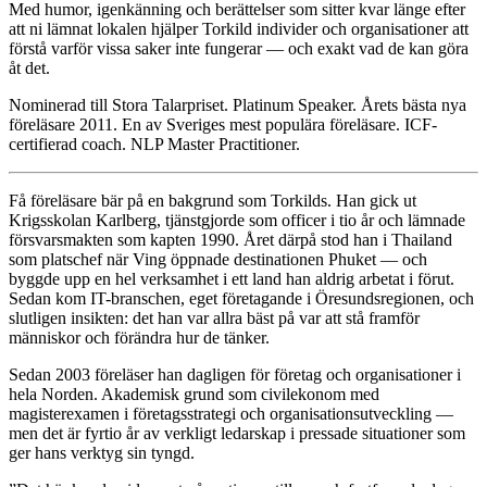
Med humor, igenkänning och berättelser som sitter kvar länge efter
att ni lämnat lokalen hjälper Torkild individer och organisationer att
förstå varför vissa saker inte fungerar — och exakt vad de kan göra
åt det.
Nominerad till Stora Talarpriset. Platinum Speaker. Årets bästa nya
föreläsare 2011. En av Sveriges mest populära föreläsare. ICF-
certifierad coach. NLP Master Practitioner.
Få föreläsare bär på en bakgrund som Torkilds. Han gick ut
Krigsskolan Karlberg, tjänstgjorde som officer i tio år och lämnade
försvarsmakten som kapten 1990. Året därpå stod han i Thailand
som platschef när Ving öppnade destinationen Phuket — och
byggde upp en hel verksamhet i ett land han aldrig arbetat i förut.
Sedan kom IT-branschen, eget företagande i Öresundsregionen, och
slutligen insikten: det han var allra bäst på var att stå framför
människor och förändra hur de tänker.
Sedan 2003 föreläser han dagligen för företag och organisationer i
hela Norden. Akademisk grund som civilekonom med
magisterexamen i företagsstrategi och organisationsutveckling —
men det är fyrtio år av verkligt ledarskap i pressade situationer som
ger hans verktyg sin tyngd.