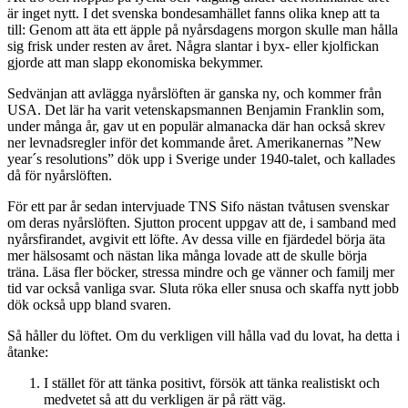
är inget nytt. I det svenska bondesamhället fanns olika knep att ta
till: Genom att äta ett äpple på nyårsdagens morgon skulle man hålla
sig frisk under resten av året. Några slantar i byx- eller kjolfickan
gjorde att man slapp ekonomiska bekymmer.
Sedvänjan att avlägga nyårslöften är ganska ny, och kommer från
USA. Det lär ha varit vetenskapsmannen Benjamin Franklin som,
under många år, gav ut en populär almanacka där han också skrev
ner levnadsregler inför det kommande året. Amerikanernas ”New
year´s resolutions” dök upp i Sverige under 1940-talet, och kallades
då för nyårslöften.
För ett par år sedan intervjuade TNS Sifo nästan tvåtusen svenskar
om deras nyårslöften. Sjutton procent uppgav att de, i samband med
nyårsfirandet, avgivit ett löfte. Av dessa ville en fjärdedel börja äta
mer hälsosamt och nästan lika många lovade att de skulle börja
träna. Läsa fler böcker, stressa mindre och ge vänner och familj mer
tid var också vanliga svar. Sluta röka eller snusa och skaffa nytt jobb
dök också upp bland svaren.
Så håller du löftet. Om du verkligen vill hålla vad du lovat, ha detta i
åtanke:
I stället för att tänka positivt, försök att tänka realistiskt och
medvetet så att du verkligen är på rätt väg.