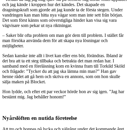
och jag kände i kroppen hur det kändes. Det skapade en
dragningskraft som gjorde att jag kunde ta de första stegen. Under
vandringen kan man hitta nya vägar som man inte sett från början.
Det som först känns som oöverstigliga hinder kan visa sig vara
vägvisare som pekar ut nya riktningar.
– Saker blir ofta problem om man gör dem till problem. I stället får
man försöka använda dem för att skapa nya lösningar och
möjligheter.
Sedan kanske inte allt i livet kan eller ens bör, förändras. Ibland är
det bra att ta ett steg tillbaka och betrakta det man redan har. I
samband med en föreläsning kom en kvinna fram till Torkild Sköld
och frågade: ”Tycker du att jag ska lämna min man?” Han gav
henne rådet att gå hem och skriva en annons, som om hon skulle
sälja maken på Blocket.
Hon lydde, och efter ett par veckor hörde hon av sig igen. ”Jag har
bestämt mig. Jag behåller honom!”
Nyårslöften en nutida företeelse
Att tro och hoppas på lycka och välgång under det kommande året