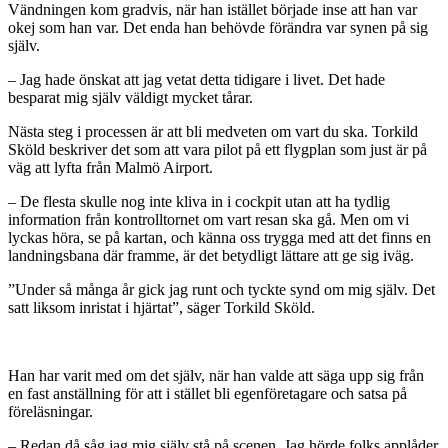
Vändningen kom gradvis, när han istället började inse att han var
okej som han var. Det enda han behövde förändra var synen på sig
själv.
– Jag hade önskat att jag vetat detta tidigare i livet. Det hade
besparat mig själv väldigt mycket tårar.
Nästa steg i processen är att bli medveten om vart du ska. Torkild
Sköld beskriver det som att vara pilot på ett flygplan som just är på
väg att lyfta från Malmö Airport.
– De flesta skulle nog inte kliva in i cockpit utan att ha tydlig
information från kontrolltornet om vart resan ska gå. Men om vi
lyckas höra, se på kartan, och känna oss trygga med att det finns en
landningsbana där framme, är det betydligt lättare att ge sig iväg.
”Under så många år gick jag runt och tyckte synd om mig själv. Det
satt liksom inristat i hjärtat”, säger Torkild Sköld.
Han har varit med om det själv, när han valde att säga upp sig från
en fast anställning för att i stället bli egenföretagare och satsa på
föreläsningar.
– Redan då såg jag mig själv stå på scenen. Jag hörde folks applåder