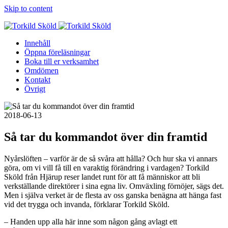
Skip to content
Innehåll
Öppna föreläsningar
Boka till er verksamhet
Omdömen
Kontakt
Övrigt
2018-06-13
Så tar du kommandot över din framtid
Nyårslöften – varför är de så svåra att hålla? Och hur ska vi annars
göra, om vi vill få till en varaktig förändring i vardagen? Torkild
Sköld från Hjärup reser landet runt för att få människor att bli
verkställande direktörer i sina egna liv. Omväxling förnöjer, sägs det.
Men i själva verket är de flesta av oss ganska benägna att hänga fast
vid det trygga och invanda, förklarar Torkild Sköld.
– Handen upp alla här inne som någon gång avlagt ett