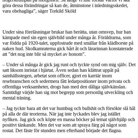
göra dessa förändringar så kan de, åtminstone i inledningsskedet,
vara obehagliga”, säger Torkild Sköld
Under sina föreläsningar brukar han berätta, utan omsvep, hur han
kämpade med sin egen självbild under många år. Föräldrarna, som
var födda på 1920-talet, uppfostrade med smällar från klädborste på
naken hud. Skolkamraterna gick hårt åt och lärarinnan konstaterade
att ”det nog inte blir så mycket av honom”.
– Under så många år gick jag runt och tyckte synd om mig själv. Det
satt liksom inristat i hjärtat. Även sedan han klättrat uppåt på
samhällsstegen, arbetat som officer, gjort en karriär inom
resebranschen och sedermera fått ledarpositioner inom privata och
offentliga verksamheter, drogs han med den dåliga självkänslan.
Samtidigt värjde han sig mot begrepp som personlig utveckling och
mental träning.
– Jag tyckte bara att det var humbug och bullshit och försökte slå hål
på alla de där teorierna. När jag inte lyckades blev jag istället
nyfiken. Jag gick och köpte en massa böcker på temat självhjälp och
positivt tänkande. Men det var som att spraya färg på något som
rostat. Det fäste för stunden men efterhand började det flagna.