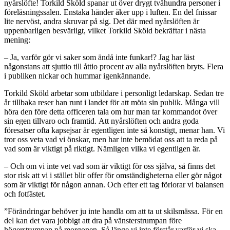
nyårslöfte! Torkild Sköld spanar ut över drygt tvåhundra personer i
föreläsningssalen. Enstaka händer åker upp i luften. En del fnissar
lite nervöst, andra skruvar på sig. Det där med nyårslöften är
uppenbarligen besvärligt, vilket Torkild Sköld bekräftar i nästa
mening:
– Ja, varför gör vi saker som ändå inte funkar!? Jag har läst
någonstans att sjuttio till åttio procent av alla nyårslöften bryts. Flera
i publiken nickar och hummar igenkännande.
Torkild Sköld arbetar som utbildare i personligt ledarskap. Sedan tre
år tillbaka reser han runt i landet för att möta sin publik. Många vill
höra den före detta officeren tala om hur man tar kommandot över
sin egen tillvaro och framtid. Att nyårslöften och andra goda
föresatser ofta kapsejsar är egentligen inte så konstigt, menar han. Vi
tror oss veta vad vi önskar, men har inte bemödat oss att ta reda på
vad som är viktigt på riktigt. Nämligen vilka vi egentligen är.
– Och om vi inte vet vad som är viktigt för oss själva, så finns det
stor risk att vi i stället blir offer för omständigheterna eller gör något
som är viktigt för någon annan. Och efter ett tag förlorar vi balansen
och fotfästet.
”Förändringar behöver ju inte handla om att ta ut skilsmässa. För en
del kan det vara jobbigt att dra på vänsterstrumpan före
högerstrumpan på morgonen. Så länge vi inte förstår varför vi ska