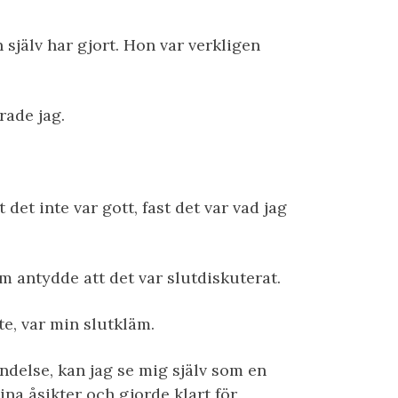
själv har gjort. Hon var verkligen
rade jag.
 det inte var gott, fast det var vad jag
om antydde att det var slutdiskuterat.
e, var min slutkläm.
ändelse, kan jag se mig själv som en
mina åsikter och gjorde klart för