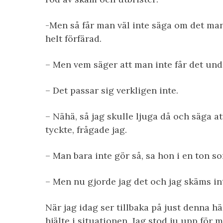
-Men så får man väl inte säga om det man 
helt förfärad.
– Men vem säger att man inte får det und
– Det passar sig verkligen inte.
– Nähä, så jag skulle ljuga då och säga att
tyckte, frågade jag.
– Man bara inte gör så, sa hon i en ton s
– Men nu gjorde jag det och jag skäms int
När jag idag ser tillbaka på just denna h
hjälte i situationen. Jag stod ju upp för 