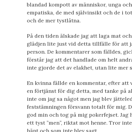
blandad kompott av människor, unga och
empatiska, de med självinsikt och de i to
och de mer tystlåtna.
På den tiden älskade jag att laga mat oc
glädjen lite just vid detta tillfälle för at
person. De kommentarer som fälldes, gick
förstår jag att det handlade om helt andr
inte gjorde det av elakhet, utan lite mer 
En kvinna fällde en kommentar, efter att vi
en förtjänst för dig detta, med tanke på a
inte om jag sa något men jag blev jättele
feststämningen försvann totalt för mig. D
god min och tog på mig pokerfejset. Jag 
ett tyst ”men”, riktat mot henne. Tror in
hänt och som inte blev sagt.