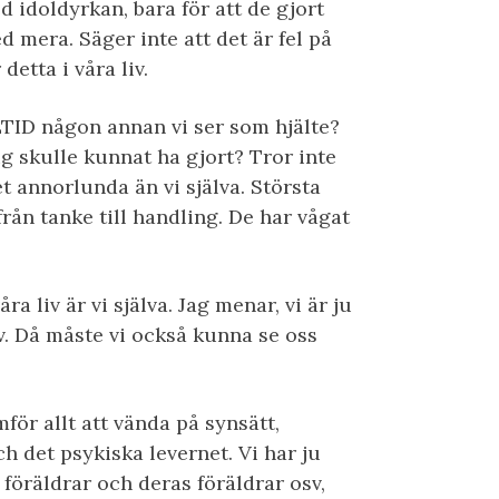
 idoldyrkan, bara för att de gjort
d mera. Säger inte att det är fel på
detta i våra liv.
LTID någon annan vi ser som hjälte?
g skulle kunnat ha gjort? Tror inte
t annorlunda än vi själva. Största
från tanke till handling. De har vågat
ra liv är vi själva. Jag menar, vi är ju
liv. Då måste vi också kunna se oss
för allt att vända på synsätt,
h det psykiska levernet. Vi har ju
a föräldrar och deras föräldrar osv,