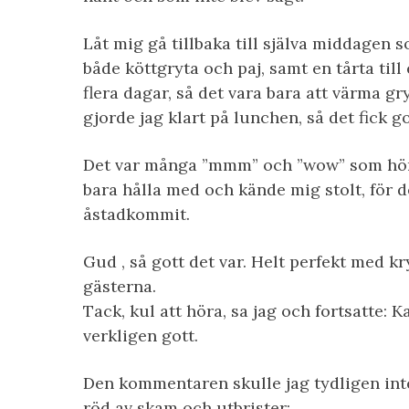
Låt mig gå tillbaka till själva middagen 
både köttgryta och paj, samt en tårta till 
flera dagar, så det vara bara att värma gr
gjorde jag klart på lunchen, så det fick gott
Det var många ”mmm” och ”wow” som hör
bara hålla med och kände mig stolt, för d
åstadkommit.
Gud , så gott det var. Helt perfekt med k
gästerna.
Tack, kul att höra, sa jag och fortsatte: K
verkligen gott.
Den kommentaren skulle jag tydligen inte
röd av skam och utbrister: