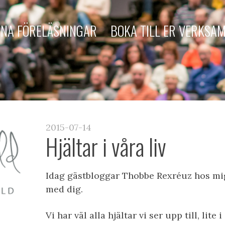
NA FÖRELÄSNINGAR
BOKA TILL ER VERKSA
2015-07-14
Hjältar i våra liv
Idag gästbloggar Thobbe Rexréuz hos mig
med dig.
Vi har väl alla hjältar vi ser upp till, lite