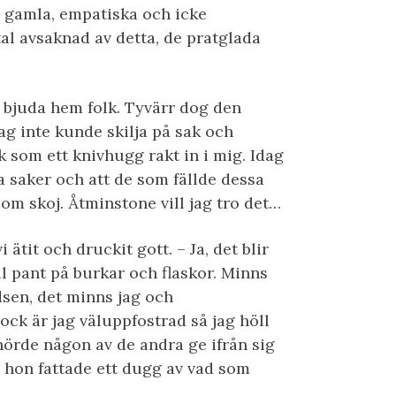
 gamla, empatiska och icke
tal avsaknad av detta, de pratglada
h bjuda hem folk. Tyvärr dog den
t jag inte kunde skilja på sak och
 som ett knivhugg rakt in i mig. Idag
a saker och att de som fällde dessa
som skoj. Åtminstone vill jag tro det…
 ätit och druckit gott. – Ja, det blir
ll pant på burkar och flaskor. Minns
dsen, det minns jag och
ock är jag väluppfostrad så jag höll
hörde någon av de andra ge ifrån sig
te hon fattade ett dugg av vad som