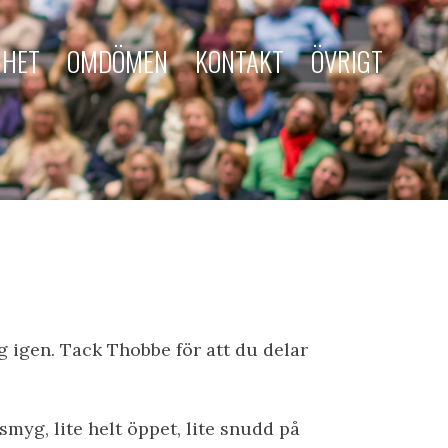
MHET
OMDÖMEN
KONTAKT
ÖVRIGT
 igen. Tack Thobbe för att du delar
 i smyg, lite helt öppet, lite snudd på